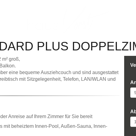
B
DARD PLUS DOPPELZ
tieren
 m² groß,
Ve
 Balkon.
ber eine bequeme Ausziehcouch und sind ausgestattet
reibtisch mit Sitzgelegenheit, Telefon, LAN/WLAN und
An
Anzahl Erwachsene
Ab
er Anreise auf Ihrem Zimmer für Sie bereit
s mit beheiztem Innen-Pool, Außen-Sauna, Innen-