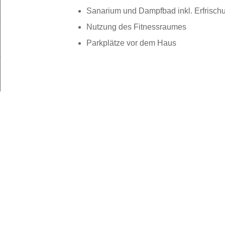
Sanarium und Dampfbad inkl. Erfrisch
Nutzung des Fitnessraumes
JETZT 
Parkplätze vor dem Haus
+49 2156 77606
info@haus-vorst.de