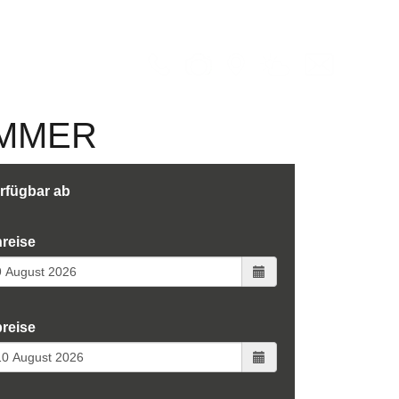
UCHEN
KONTAKT
IMMER
rfügbar ab
reise
reise